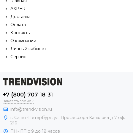
Главная
AXPER
Доставка
Оплата
Контакты
O компании
Личный кабинет
Сервис
+7 (800) 707-18-31
Заказать звонок
info@trend-vision.ru
г. Санкт-Петербург, ул. Профессора Качалова д 7 оф.
216
ПН- ПТ с 9 до 18 часов