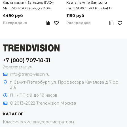
Карта памяти Samsung EVO+
Карта памяти Samsung
MicroSD 128GB (скидка 30%)
microSDXC EVO Plus 64ГБ
4490 руб
1190 руб
Распродано
Распродано
+7 (800) 707-18-31
Заказать звонок
info@trend-vision.ru
г. Санкт-Петербург, ул. Профессора Качалова д 7 оф.
216
ПН- ПТ с 9 до 18 часов
© 2013–2022 TrendVision Москва
КАТАЛОГ
Классические видеорегистраторы