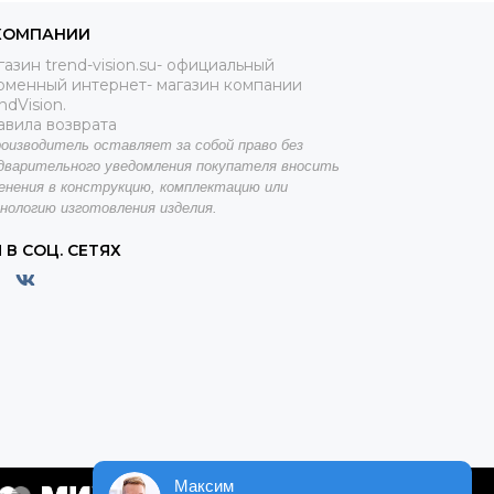
КОМПАНИИ
азин trend-vision.su- официальный
рменный интернет- магазин компании
ndVision.
авила возврата
оизводитель оставляет за собой право без
дварительного уведомления покупателя вносить
енения в конструкцию, комплектацию или
нологию изготовления изделия.
 В СОЦ. СЕТЯХ
Максим