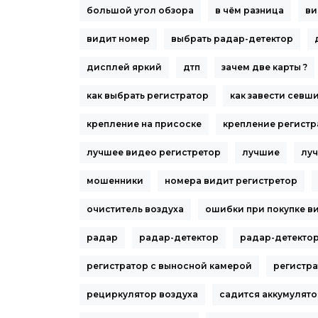
большой угол обзора
в чём разница
ви
видит номер
выбрать радар-детектор
дисплей яркий
дтп
зачем две карты ?
как выбрать регистратор
как завести севш
крепление на присоске
крепление регистр
лучшее видео регистретор
лучшие
лу
мошенники
номера видит регистретор
очиститель воздуха
ошибки при покупке в
радар
радар-детектор
радар-детекто
регистратор с выносной камерой
регистра
рециркулятор воздуха
садится аккумулято