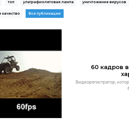
топ
ультрафиолетовая лампа
уничтожение вирусов
 качество
Все публикации
60 кадров 
ха
Видеорегистратор, которы