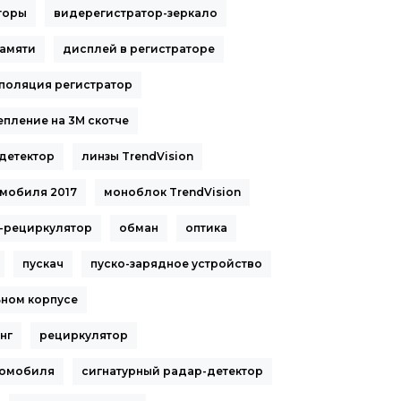
торы
видерегистратор-зеркало
памяти
дисплей в регистраторе
поляция регистратор
епление на 3М скотче
-детектор
линзы TrendVision
мобиля 2017
моноблок TrendVision
-рециркулятор
обман
оптика
пускач
пуско-зарядное устройство
ьном корпусе
нг
рециркулятор
томобиля
сигнатурный радар-детектор