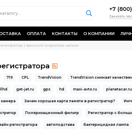
+7 (800)
Заказать зв
ОСТАВКА
ОПЛАТА
КОНТАКТЫ
O КОМПАНИИ
ЛИЧ
регистретор с высокой скоростью записи
регистратора
719
CPL
TrendVision
TrendVision снимает качестве
llhd
get-jet.ru
gps
hd
maxi-avto.ru
planetacar.ru
 камера
Зачем хорошая карта памяти в регистратор?
Инт
стретор
Поляризационный фильтр
Регистратор с больш
зайн регистратора
автоподстава
бактерицидная лампа