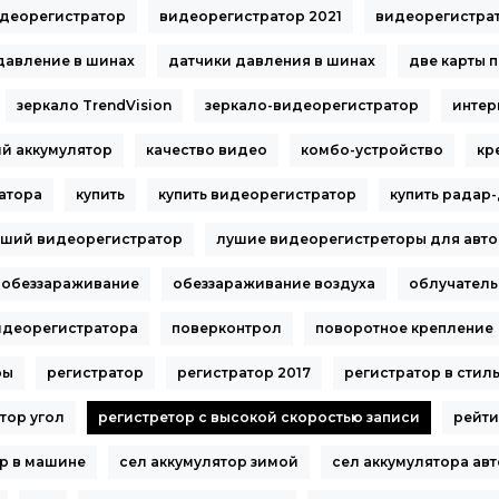
деорегистратор
видеорегистратор 2021
видеорегистра
давление в шинах
датчики давления в шинах
две карты 
зеркало TrendVision
зеркало-видеорегистратор
интер
ий аккумулятор
качество видео
комбо-устройство
кр
атора
купить
купить видеорегистратор
купить радар
чший видеорегистратор
лушие видеорегистреторы для авто
обеззараживание
обеззараживание воздуха
облучатель
идеорегистратора
поверконтрол
поворотное крепление
ры
регистратор
регистратор 2017
регистратор в стил
тор угол
регистретор с высокой скоростью записи
рейти
р в машине
сел аккумулятор зимой
сел аккумулятора ав