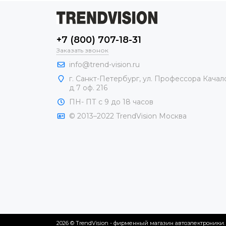
+7 (800) 707-18-31
Заказать звонок
info@trend-vision.ru
г. Санкт-Петербург, ул. Профессора Качал
д 7 оф. 216
ПН- ПТ с 9 до 18 часов
© 2013–2022 TrendVision Москва
2026 © TrendVision - фирменный магазин автоэлектроники