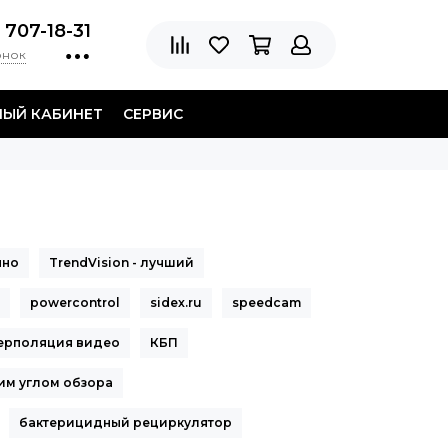
 707-18-31
онок
НЫЙ КАБИНЕТ
СЕРВИС
нно
TrendVision - лучший
powercontrol
sidex.ru
speedcam
ерполяция видео
КБП
им углом обзора
бактерицидный рециркулятор