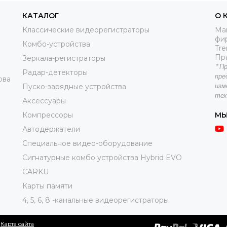
КАТАЛОГ
О 
Классические видеорегистраторы
Маг
фи
Комбо-устройства
Tre
Пр
Зеркала-регистраторы
*
Пр
Радар-детекторы
пре
ова
Пуско-зарядные устройства
изм
тех
Аксессуары
Компрессоры
МЫ
Автодержатели
Специальное видео-оборудование
Сигнатурные комбо устройства Hybrid EVO
CARKU
Карты памяти
4, 5, 6, 8 -канальные видеорегистраторы
.
Карта сайта