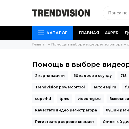
КАТАЛОГ
ГЛАВНАЯ
AXPER
Д
Главная
Помощь в выборе видеорегистратора
Помощь в выборе видео
2 карты памяти
60 кадров в сеунду
718
TrendVision powercontrol
auto-regi.ru
fu
superhd
tpms
videoregi.ru
Выносная
Качествто видео регистратора
Луший реги
Регистратор хорошо снимает
Стильный ди