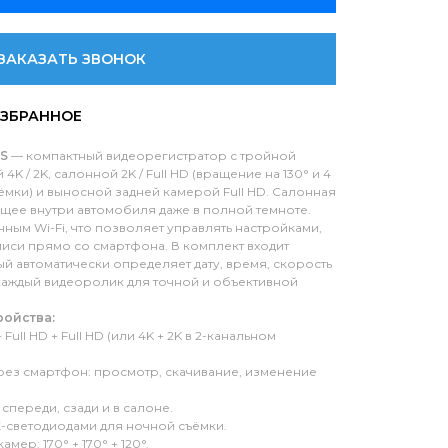
ЗАКАЗАТЬ ЗВОНОК
PS
— компактный видеорегистратор с тройной
K / 2K, салонной 2K / Full HD (вращение на 130° и 4
ёмки) и выносной задней камерой Full HD. Салонная
щее внутри автомобиля даже в полной темноте.
ным Wi-Fi, что позволяет управлять настройками,
писи прямо со смартфона. В комплект входит
й автоматически определяет дату, время, скорость
 каждый видеоролик для точной и объективной
ройства:
Full HD + Full HD (или 4K + 2K в 2-канальном
ез смартфон: просмотр, скачивание, изменение
переди, сзади и в салоне.
К-светодиодами для ночной съёмки.
ер: 170° + 170° + 120°.