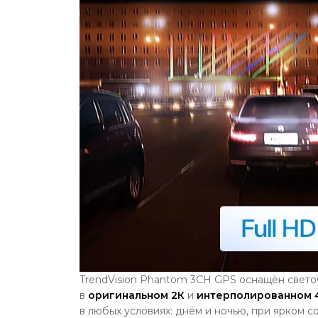
TrendVision Phantom 3CH GPS оснащён светоч
в
оригинальном
2К
и
интерполированном
в любых условиях: днём и ночью, при ярком 