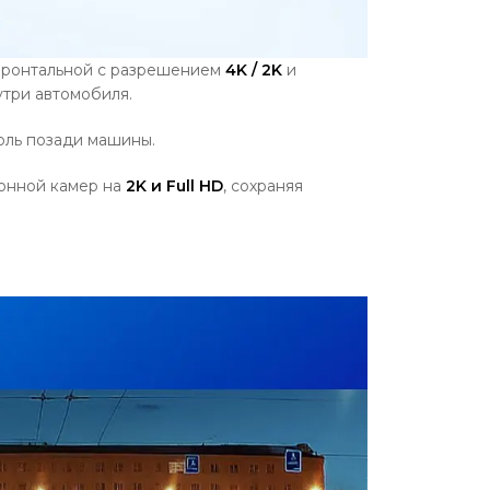
фронтальной с разрешением
4K / 2K
и
три автомобиля.
роль позади машины.
онной камер на
2K и Full HD
, сохраняя