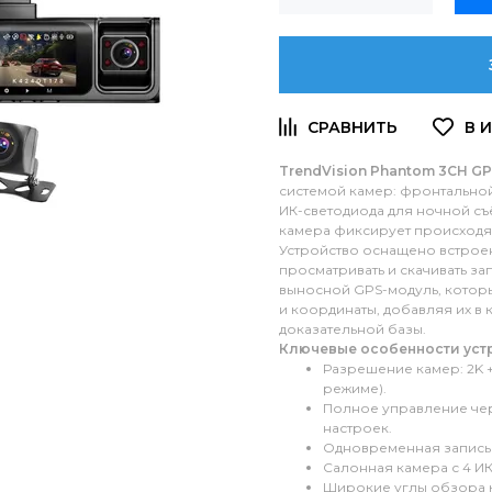
TrendVision Phantom 3CH G
системой камер: фронтальной 4
ИК-светодиода для ночной съ
камера фиксирует происходя
Устройство оснащено встроен
просматривать и скачивать за
выносной GPS-модуль, которы
и координаты, добавляя их в
доказательной базы.
Ключевые особенности уст
Разрешение камер: 2K + 
режиме).
Полное управление чер
настроек.
Одновременная запись с
Салонная камера с 4 И
Широкие углы обзора кам