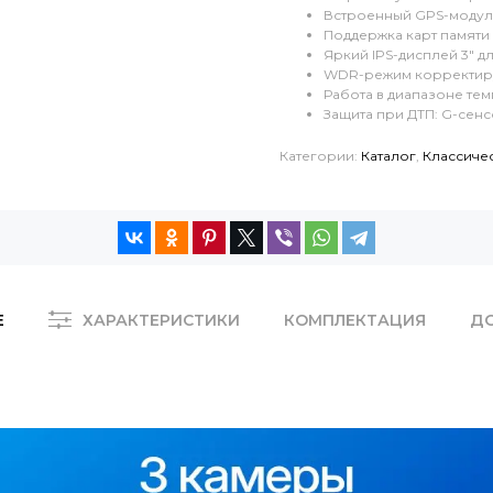
Встроенный GPS-модуль 
Поддержка карт памяти 
Яркий IPS-дисплей 3" д
WDR-режим корректируе
Работа в диапазоне тем
Защита при ДТП: G-сенс
Категории:
Каталог
,
Классиче
Е
ХАРАКТЕРИСТИКИ
КОМПЛЕКТАЦИЯ
Д