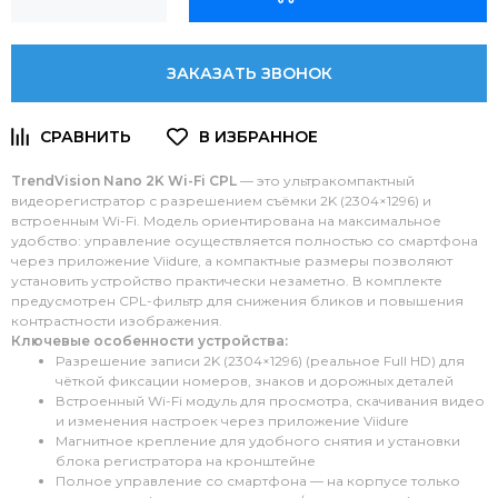
ЗАКАЗАТЬ ЗВОНОК
TrendVision Nano 2K Wi-Fi CPL
— это ультракомпактный
видеорегистратор с разрешением съёмки 2K (2304×1296) и
встроенным Wi-Fi. Модель ориентирована на максимальное
удобство: управление осуществляется полностью со смартфона
через приложение Viidure, а компактные размеры позволяют
установить устройство практически незаметно. В комплекте
предусмотрен CPL-фильтр для снижения бликов и повышения
контрастности изображения.
Ключевые особенности устройства:
Разрешение записи 2K (2304×1296) (реальное Full HD) для
чёткой фиксации номеров, знаков и дорожных деталей
Встроенный Wi-Fi модуль для просмотра, скачивания видео
и изменения настроек через приложение Viidure
Магнитное крепление для удобного снятия и установки
блока регистратора на кронштейне
Полное управление со смартфона — на корпусе только