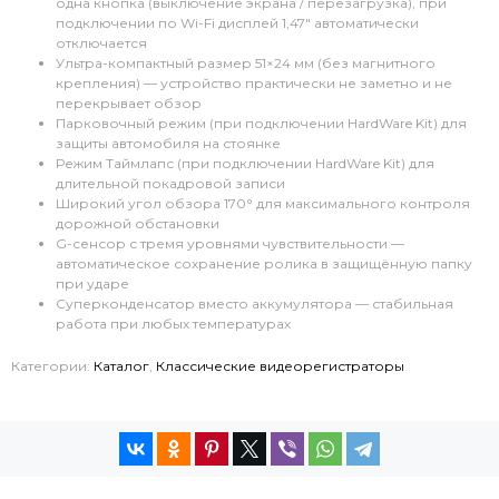
одна кнопка (выключение экрана / перезагрузка), при
подключении по Wi-Fi дисплей 1,47" автоматически
отключается
Ультра-компактный размер 51×24 мм (без магнитного
крепления) — устройство практически не заметно и не
перекрывает обзор
Парковочный режим (при подключении HardWare Kit) для
защиты автомобиля на стоянке
Режим Таймлапс (при подключении HardWare Kit) для
длительной покадровой записи
Широкий угол обзора 170° для максимального контроля
дорожной обстановки
G-сенсор с тремя уровнями чувствительности —
автоматическое сохранение ролика в защищённую папку
при ударе
Суперконденсатор вместо аккумулятора — стабильная
работа при любых температурах
Категории:
Каталог
,
Классические видеорегистраторы