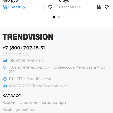
490 руб
0 руб
Распродано
В корзину
+7 (800) 707-18-31
Заказать звонок
info@trend-vision.ru
г. Санкт-Петербург, ул. Профессора Качалова д 7 оф.
216
ПН- ПТ с 9 до 18 часов
© 2013–2022 TrendVision Москва
КАТАЛОГ
Классические видеорегистраторы
Комбо-устройства