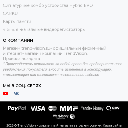
Сигнатурные комбо устройства Hybrid EVO
CARKU
Карты памяти
4, 5, 6, 8 -канальные видеорегистраторы
О КОМПАНИИ
Магазин trend-vision.su- официальный фирменный
интернет- магазин компании TrendVision.
Правила возврата
*
Производитель оставляет за собой право без предварительного
уведомления покупателя вносить
изменения в конструкцию,
комплектацию или технологию изготовления изделия.
МЫ В СОЦ. СЕТЯХ
2026 © TrendVision - фирменный магазин автоэлектроники.
Карта сайта